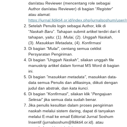
dan/atau Reviewer (mencentang role sebagai
Author dan/atau Reviewer) di bagian “
Register
”
atau alamat:
https://jurnal.lldikti4.or.id/index.php/jurnalsoshum/user/
Setelah Penulis login sebagai Author, klik di
“
Naskah Baru
”. Tahapan submit artikel terdiri dari 4
tahapan, yaitu: (1).
Mulai,
(2).
Unggah Naskah
,
(3).
Masukkan Metadata
, (4).
Konfirmasi
Di bagian
"Mulai"
, centang semua ceklist
Persyaratan Pengiriman.
Di bagian
"Unggah Naskah"
, silakan unggah file
manuskrip artikel dalam format MS Word di bagian
ini.
Di bagian
"masukkan metadata"
, masukkan data-
data semua Penulis dan afiliasinya, diikuti dengan
judul dan abstrak, dan
kata kunci
.
Di bagian "
Konfirmasi
", silakan klik “
Pengajuan
Selesai”
jika semua data sudah benar.
Jika penulis kesulitan dalam proses pengiriman
naskah melalui sistem daring, dapat di tanyakan
melalui E-mail ke email Editorial Jurnal Soshum
Insentif (jurnalsoshum@lldikti4.or.id). atau