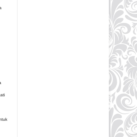
a
a
ati
ntuk