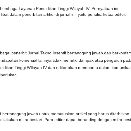
an Lembaga Layanan Pendidikan Tinggi Wilayah IV. Pernyataan ini
bat dalam penerbitan artikel di jurnal ini, yaitu penulis, ketua editor,
agai penerbit Jurnal Tekno Insentif bertanggung jawab dan berkomit
endapatan komersial lainnya tidak memiliki dampak atau pengaruh pad
ndidikan Tinggi WIlayah IV dan editor akan membantu dalam komunikas
iperlukan.
if bertanggung jawab untuk memutuskan artikel yang harus diterbitkan
ilakukan mitra bestari. Para editor dapat berunding dengan mitra best