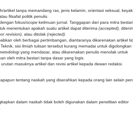
/artikel tanpa memandang ras, jenis kelamin, orientasi seksual, keyak
u filsafat politik penulis.
 dengan fokus/
scope
keilmuan jurnal. Tanggapan dari para mitra bestar
ntuk menentukan apakah suatu artikel dapat diterima
(accepted),
diteri
or revision),
atau ditolak
(rejected)
.
ebabkan oleh berbagai pertimbangan, diantaranya dikarenakan artikel ti
Teknik, sisi ilmiah tulisan tersebut kurang memadai untuk digolongkan
 metodologi yang mendasar, atau dikarenakan penulis menolak untuk
an oleh mitra bestari tanpa dasar yang logis.
urutan masuknya artikel dan revisi artikel kepada dewan redaksi.
apapun tentang naskah yang diserahkan kepada orang lain selain penu
gkapkan dalam naskah tidak boleh digunakan dalam penelitian editor
.