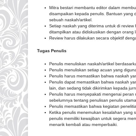
Mitra bestari membantu editor dalam membuat
disampaikan kepada penulis. Bantuan yang d
sebuah naskah/artikel.
Setiap naskah yang diterima untuk di review
ditampilkan atau didiskusikan dengan orang l
Review harus dilakukan secara objektif den
Tugas Penulis
Penulis menuliskan naskah/artikel berdasarka
Penulis menuliskan setiap acuan yang digun
Penulis harus memastikan bahwa naskah yang
Penulis dapat memastikan bahwa naskah yang
lain, dan sedang tidak dikirimkan kepada jurna
Penulis harus menyepakati mengenai peran m
sebelumnya tentang penulisan penulis utam
Penulis memastikan bahwa kegiatan penelitia
Ketika penulis menemukan kesalahan yang sig
penulis memiliki kewajiban untuk segera mem
menarik kembali atau memperbaiki.