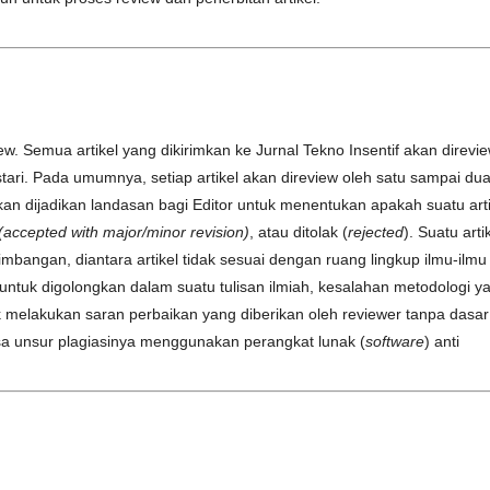
w. Semua artikel yang dikirimkan ke Jurnal Tekno Insentif akan direvi
tari. Pada umumnya, setiap artikel akan direview oleh satu sampai du
kan dijadikan landasan bagi Editor untuk menentukan apakah suatu arti
(accepted with major/minor revision)
, atau ditolak (
rejected
). Suatu arti
imbangan, diantara artikel tidak sesuai dengan ruang lingkup ilmu-ilmu
i untuk digolongkan dalam suatu tulisan ilmiah, kesalahan metodologi y
 melakukan saran perbaikan yang diberikan oleh reviewer tanpa dasar
iksa unsur plagiasinya menggunakan perangkat lunak (
software
) anti