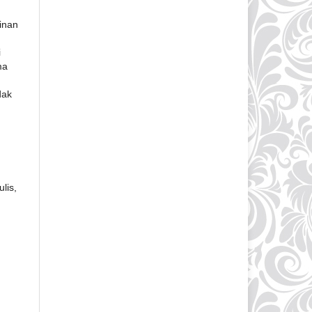
inan
i
ma
dak
lis,