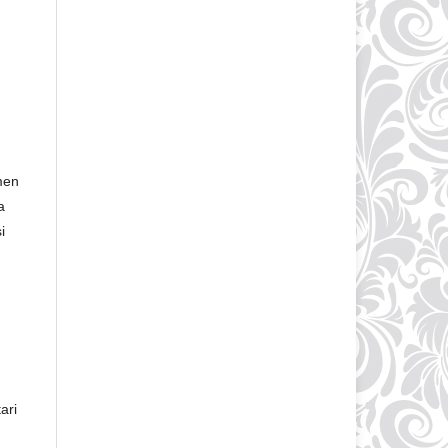
men
a
i
ari