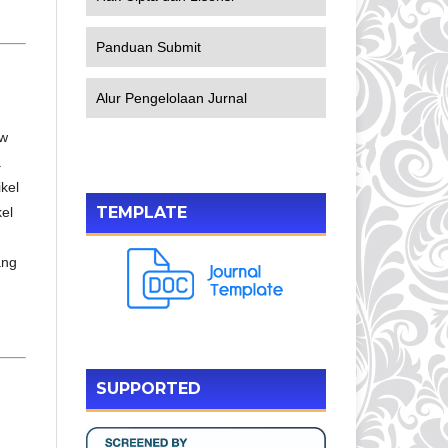
Panduan Submit
Alur Pengelolaan Jurnal
ew
a
kel
TEMPLATE
kel
ang
SUPPORTED