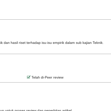
k dan hasil riset terhadap isu-isu empirik dalam sub kajian Teknik.
Telah di-Peer review
n untuk proses review dan penerbitan artikel.